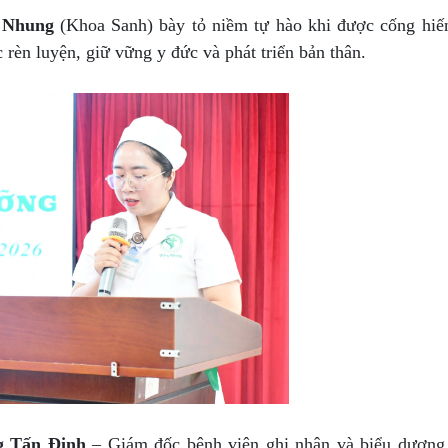
g Nhung
(Khoa Sanh) bày tỏ niềm tự hào khi được cống hiế
 rèn luyện, giữ vững y đức và phát triển bản thân.
g Tấn Định
– Giám đốc bệnh viện ghi nhận và biểu dương