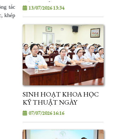
KỲ TUYỂN DỤNG VIÊN
ông tác
13/07/2026 13:34
CHỨC NĂM 2026
c, khép
SINH HOẠT KHOA HỌC
KỸ THUẬT NGÀY
07/07/2026
07/07/2026 16:16