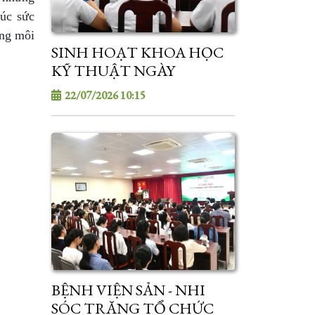
húc sức
ựng môi
SINH HOẠT KHOA HỌC
KỸ THUẬT NGÀY
21/07/2026
22/07/2026 10:15
BỆNH VIỆN SẢN - NHI
SÓC TRĂNG TỔ CHỨC