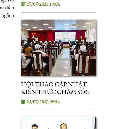
2026
27/07/2026 19:04
nh thần
a ngành
HỘI THẢO CẬP NHẬT
KIẾN THỨC CHĂM SÓC
NGƯỜI BỆNH - THÁNG
24/07/2026 09:54
07/2026