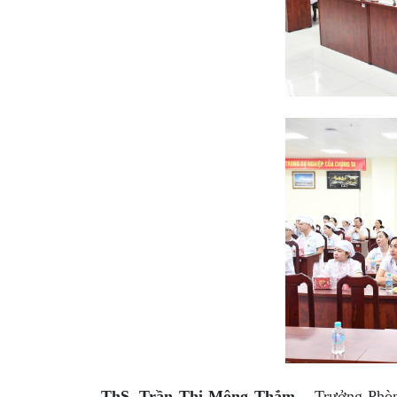
ThS. Trần Thị Mộng Thắm
– Trưởng Phòng