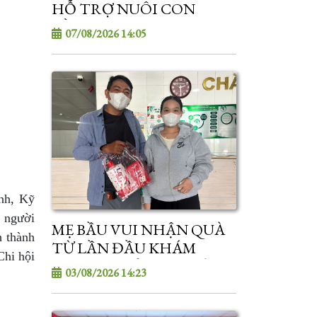
HỖ TRỢ NUÔI CON
BẰNG SỮA MẸ” CHO
07/08/2026 14:05
NHÂN VIÊN Y TẾ
inh, Kỹ
c người
MẸ BẦU VUI NHẬN QUÀ
h thành
TỪ LẦN ĐẦU KHÁM
Chi hội
THAI TẠI SẢN NHI SÓC
03/08/2026 14:23
TRĂNG