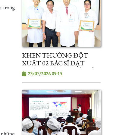
n trong
KHEN THƯỞNG ĐỘT
XUẤT 02 BÁC SĨ ĐẠT
THÀNH TÍCH XUẤT SẮC
23/07/2026 09:15
TRONG KỲ TUYỂN SINH
SAU ĐẠI HỌC
 những