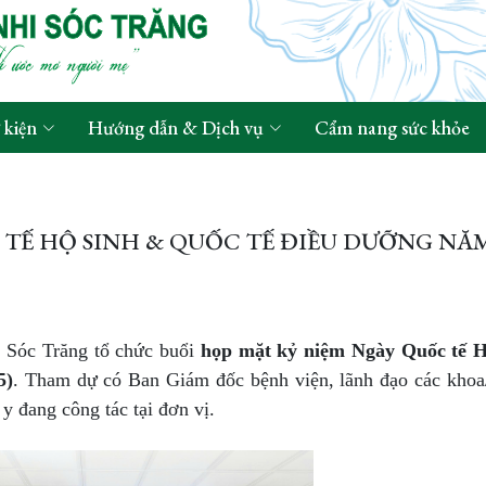
 kiện
Hướng dẫn & Dịch vụ
Cẩm nang sức khỏe
 TẾ HỘ SINH & QUỐC TẾ ĐIỀU DƯỠNG NĂ
i Sóc Trăng tổ chức buổi
họp mặt kỷ niệm Ngày Quốc tế H
5)
. Tham dự có Ban Giám đốc bệnh viện, lãnh đạo các kho
y đang công tác tại đơn vị.