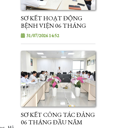
SƠ KẾT HOẠT ĐỘNG
BỆNH VIỆN 06 THÁNG
ĐẦU NĂM 2026
31/07/2026 14:52
SƠ KẾT CÔNG TÁC ĐẢNG
06 THÁNG ĐẦU NĂM
ỡng, Hộ