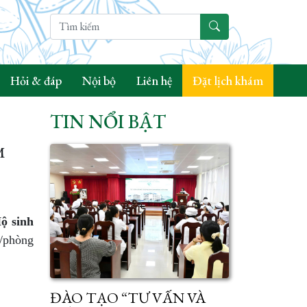
Hỏi & đáp
Nội bộ
Liên hệ
Đặt lịch khám
TIN NỔI BẬT
M
ộ sinh
a/phòng
ĐÀO TẠO “TƯ VẤN VÀ