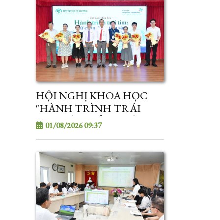
HỘI NGHỊ KHOA HỌC
"HÀNH TRÌNH TRÁI
TIM: TỪ CHẨN ĐOÁN
01/08/2026 09:37
TIỀN SẢN ĐẾN ỔN ĐỊNH
VÀ CẤP CỨU TIM MẠCH
SƠ SINH"