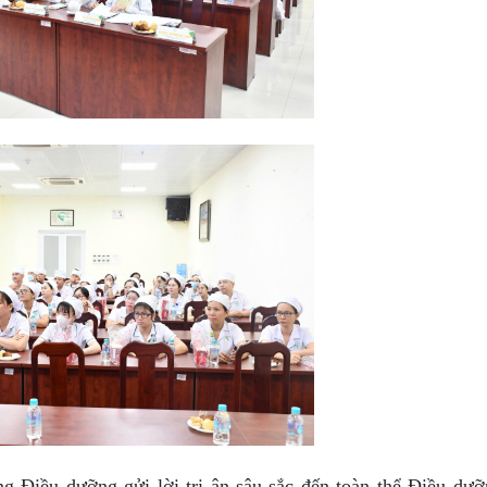
 Điều dưỡng gửi lời tri ân sâu sắc đến toàn thể Điều dư