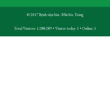
© 2017 Bệnh viện Sản - Nhi Sóc Trăng
Total Visitors: 1.288.289
•
Visitor today:
1
•
Online:
1