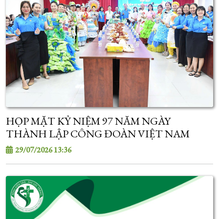
HỌP MẶT KỶ NIỆM 97 NĂM NGÀY
THÀNH LẬP CÔNG ĐOÀN VIỆT NAM
29/07/2026 13:36