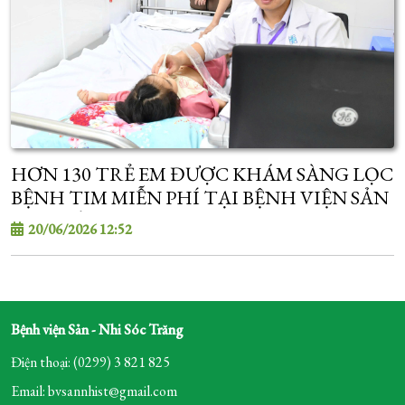
HƠN 130 TRẺ EM ĐƯỢC KHÁM SÀNG LỌC
BỆNH TIM MIỄN PHÍ TẠI BỆNH VIỆN SẢN
- NHI SÓC TRĂNG
20/06/2026 12:52
Bệnh viện Sản - Nhi Sóc Trăng
Điện thoại: (0299) 3 821 825
Email: bvsannhist@gmail.com