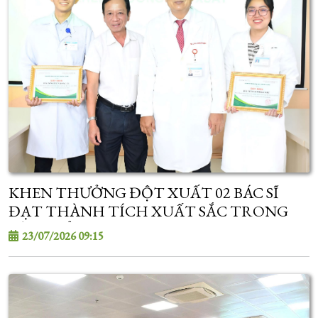
KHEN THƯỞNG ĐỘT XUẤT 02 BÁC SĨ
ĐẠT THÀNH TÍCH XUẤT SẮC TRONG
KỲ TUYỂN SINH SAU ĐẠI HỌC
23/07/2026 09:15