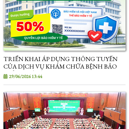
TRIỂN KHAI ÁP DỤNG THÔNG TUYẾN
CỦA DỊCH VỤ KHÁM CHỮA BỆNH BẢO
HIỂM Y TẾ TỪ 01/7/2026
29/06/2026 13:44