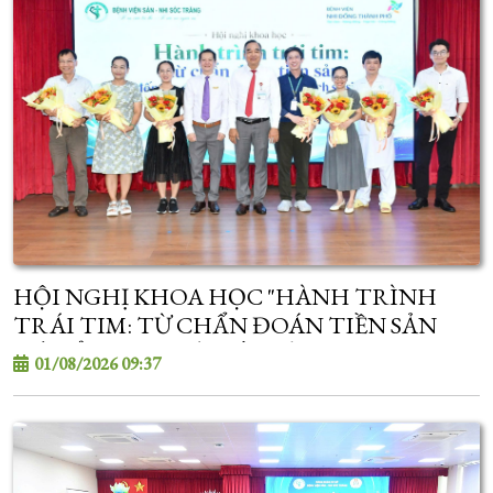
HỘI NGHỊ KHOA HỌC "HÀNH TRÌNH
TRÁI TIM: TỪ CHẨN ĐOÁN TIỀN SẢN
ĐẾN ỔN ĐỊNH VÀ CẤP CỨU TIM MẠCH SƠ
01/08/2026 09:37
SINH"