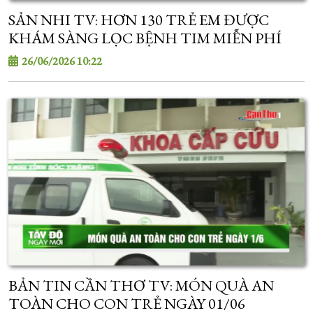
SẢN NHI TV: HƠN 130 TRẺ EM ĐƯỢC
KHÁM SÀNG LỌC BỆNH TIM MIỄN PHÍ
26/06/2026 10:22
BẢN TIN CẦN THƠ TV: MÓN QUÀ AN
TOÀN CHO CON TRẺ NGÀY 01/06