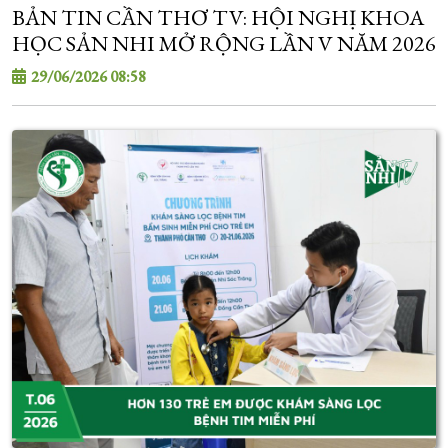
BẢN TIN CẦN THƠ TV: HỘI NGHỊ KHOA
HỌC SẢN NHI MỞ RỘNG LẦN V NĂM 2026
29/06/2026 08:58