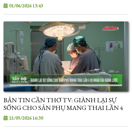
01/06/2026 13:43
BẢN TIN CẦN THƠ TV: GIÀNH LẠI SỰ
SỐNG CHO SẢN PHỤ MANG THAI LẦN 4
BỊ NHAU CÀI RĂNG LƯỢC
21/05/2026 16:30