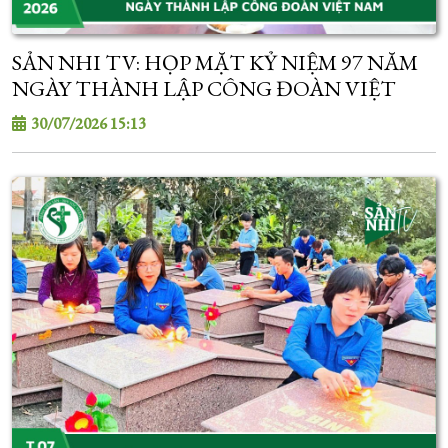
SẢN NHI TV: HỌP MẶT KỶ NIỆM 97 NĂM
NGÀY THÀNH LẬP CÔNG ĐOÀN VIỆT
NAM
30/07/2026 15:13