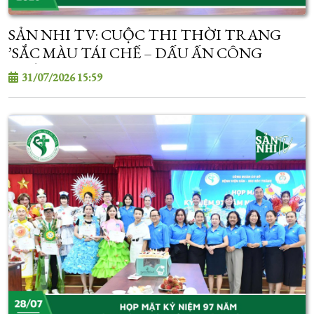
SẢN NHI TV: CUỘC THI THỜI TRANG
’SẮC MÀU TÁI CHẾ – DẤU ẤN CÔNG
ĐOÀN’
31/07/2026 15:59