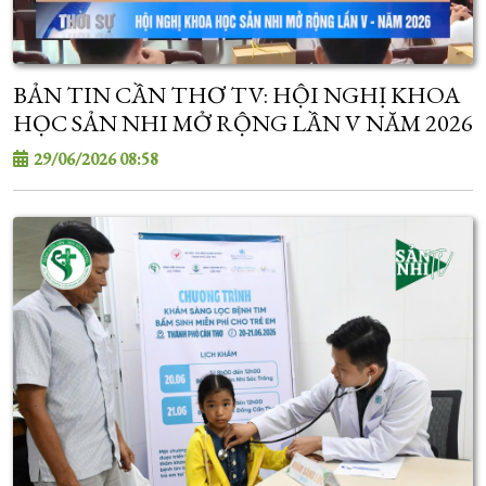
BẢN TIN CẦN THƠ TV: HỘI NGHỊ KHOA
HỌC SẢN NHI MỞ RỘNG LẦN V NĂM 2026
29/06/2026 08:58