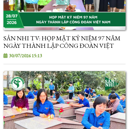
SẢN NHI TV: HỌP MẶT KỶ NIỆM 97 NĂM
NGÀY THÀNH LẬP CÔNG ĐOÀN VIỆT
NAM
30/07/2026 15:13