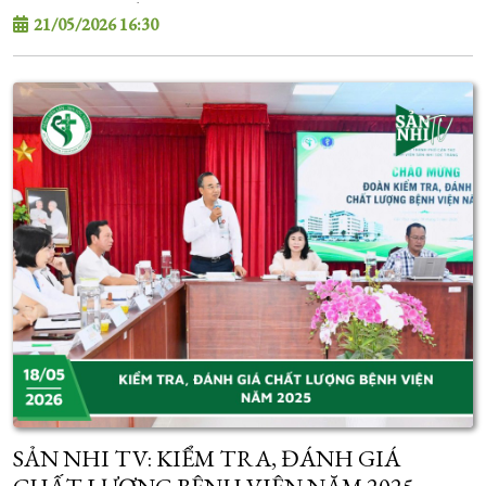
BỊ NHAU CÀI RĂNG LƯỢC
21/05/2026 16:30
SẢN NHI TV: KIỂM TRA, ĐÁNH GIÁ