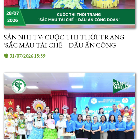
SẢN NHI TV: CUỘC THI THỜI TRANG
’SẮC MÀU TÁI CHẾ – DẤU ẤN CÔNG
ĐOÀN’
31/07/2026 15:59